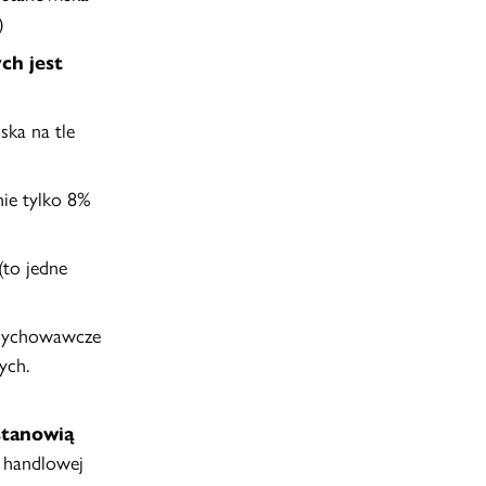
)
ch jest
ska na tle
nie tylko 8%
(to jedne
i wychowawcze
ych.
stanowią
y handlowej