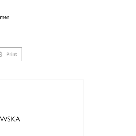
omen
Print
OWSKA