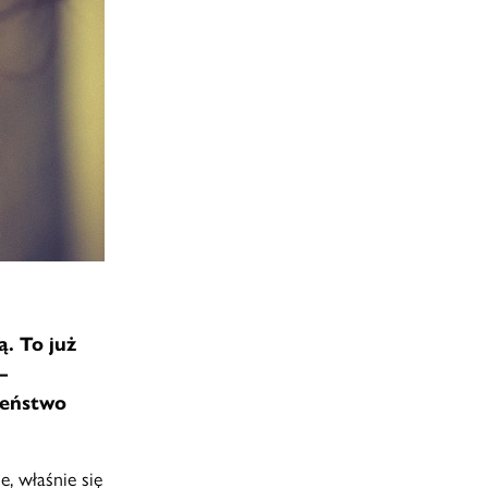
. To już
–
zeństwo
e, właśnie się