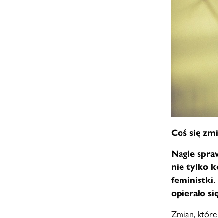
Coś się zmi
Nagle spra
nie tylko k
feministki
opierało si
Zmian, które 