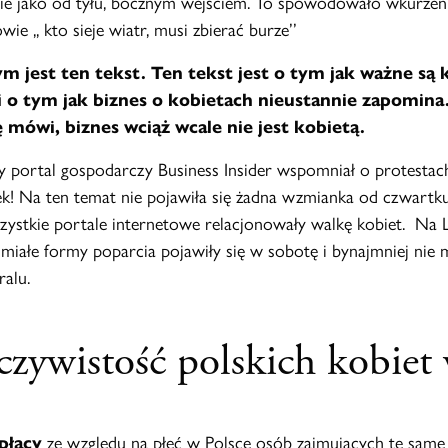
nie jako od tyłu, bocznym wejściem. To spowodowało wkurzeni
ie ,, kto sieje wiatr, musi zbierać burze’’
ym jest ten tekst. Ten tekst jest o tym jak ważne są 
 i o tym jak biznes o kobietach nieustannie zapomin
 mówi, biznes wciąż wcale nie jest kobietą.
y portal gospodarczy Business Insider wspomniał o protestac
ek! Na ten temat nie pojawiła się żadna wzmianka od czwartku
ystkie portale internetowe relacjonowały walkę kobiet. Na 
miałe formy poparcia pojawiły się w sobotę i bynajmniej nie 
ralu.
eczywistość polskich kobie
 płacy
ze względu na płeć w Polsce osób zajmujących te same