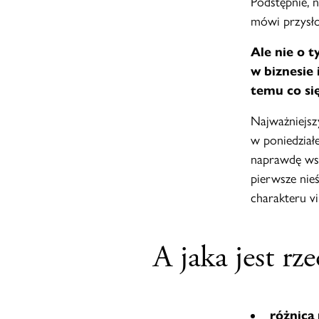
Podstępnie, 
mówi przysłow
Ale nie o t
w biznesie
temu co się
Najważniejsz
w poniedział
naprawdę wsz
pierwsze nieś
charakteru vi
A jaka jest rz
różnica