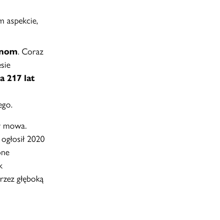
m aspekcie,
anom
. Coraz
sie
a 217 lat
ego.
ów mowa.
ogłosił 2020
one
k
rzez głęboką