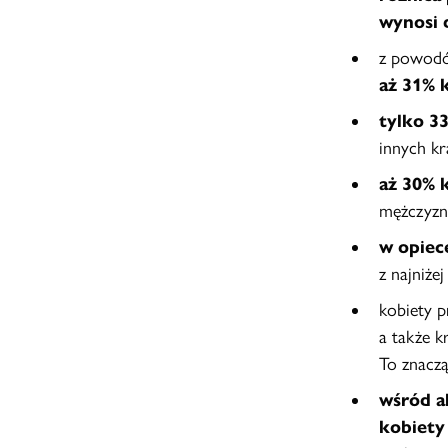
wynosi
z powodó
aż 31% 
tylko 3
innych kr
aż 30% 
mężczyzn
w opiec
z najniże
kobiety p
a także k
To znaczą
wśród a
kobiet