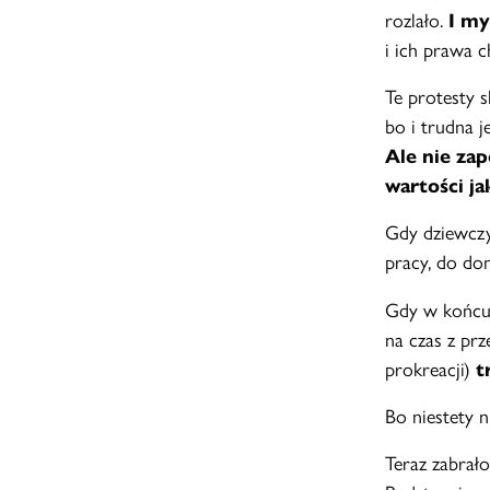
rozlało.
I myl
i ich prawa 
Te protesty s
bo i trudna j
Ale nie za
wartości ja
Gdy dziewczy
pracy, do d
Gdy w końcu 
na czas z pr
prokreacji)
t
Bo niestety 
Teraz zabrał