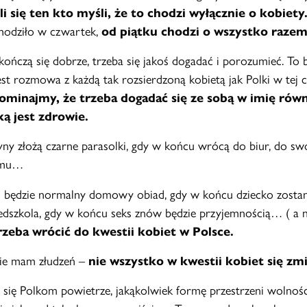
i się ten kto myśli, że to chodzi wyłącznie o kobiety
chodziło w czwartek,
od piątku chodzi o wszystko razem
kończą się dobrze, trzeba się jakoś dogadać i porozumieć. To 
est rozmowa z każdą tak rozsierdzoną kobietą jak Polki w tej c
pominajmy, że trzeba dogadać się ze sobą w imię rów
ką jest zdrowie.
ny złożą czarne parasolki, gdy w końcu wrócą do biur, do sw
omu…
będzie normalny domowy obiad, gdy w końcu dziecko zostan
zedszkola, gdy w końcu seks znów będzie przyjemnością… ( a 
rzeba wrócić do kwestii kobiet w Polsce.
nie mam złudzeń –
nie wszystko w kwestii kobiet się zmi
o się Polkom powietrze, jakąkolwiek formę przestrzeni wolnoś