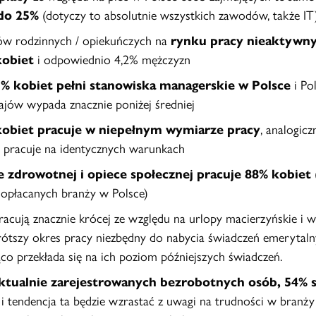
 do 25%
(dotyczy to absolutnie wszystkich zawodów, także IT
w rodzinnych / opiekuńczych na
rynku pracy nieaktywny
kobiet
i odpowiednio 4,2% mężczyzn
3% kobiet pełni stanowiska managerskie w Polsce
i Pol
ajów wypada znacznie poniżej średniej
kobiet pracuje w niepełnym wymiarze pracy
, analogicz
 pracuje na identycznych warunkach
e zdrowotnej i opiece społecznej pracuje 88% kobiet
j opłacanych branży w Polsce)
racują znacznie krócej ze względu na urlopy macierzyńskie 
rótszy okres pracy niezbędny do nabycia świadczeń emerytaln
co przekłada się na ich poziom późniejszych świadczeń.
ktualnie zarejestrowanych bezrobotnych osób, 54% 
y
i tendencja ta będzie wzrastać z uwagi na trudności w branż