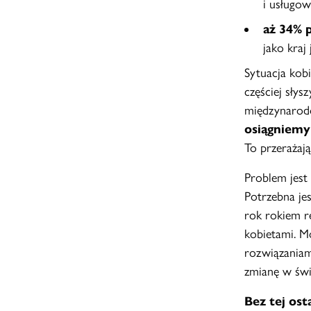
i usługow
aż 34% 
jako kraj
Sytuacja kobi
częściej słys
międzynarodo
osiągniemy
To przerażaj
Problem jest
Potrzebna je
rok rokiem r
kobietami. M
rozwiązaniam
zmianę w świ
Bez tej ost