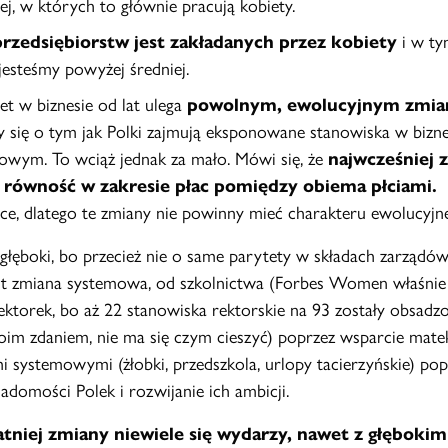
ej, w których to głównie pracują kobiety.
przedsiębiorstw jest zakładanych przez kobiety
i w ty
 jesteśmy powyżej średniej.
et w biznesie od lat ulega
powolnym, ewolucyjnym zmi
zy się o tym jak Polki zajmują eksponowane stanowiska w bizne
wym. To wciąż jednak za mało. Mówi się, że
najwcześniej z
 równość w zakresie płac pomiędzy obiema płciami.
ące, dlatego te zmiany nie powinny mieć charakteru ewolucyjn
 głęboki, bo przecież nie o same parytety w składach zarząd
st zmiana systemowa, od szkolnictwa (Forbes Women właśnie 
ektorek, bo aż 22 stanowiska rektorskie na 93 zostały obsadz
oim zdaniem, nie ma się czym cieszyć) poprzez wsparcie mate
i systemowymi (żłobki, przedszkola, urlopy tacierzyńskie) pop
adomości Polek i rozwijanie ich ambicji.
atniej zmiany niewiele się wydarzy, nawet z głębokim