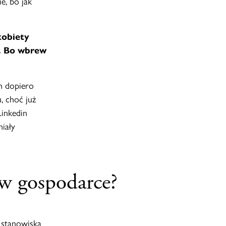
e, bo jak
kobiety
a. Bo wbrew
h dopiero
, choć już
Linkedin
miały
t w gospodarce?
 stanowiska