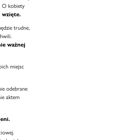
.
O kobiety
 wzięte.
będzie trudne,
hwili.
nie ważnej
oich miejsc
ie odebrane
nie aktem
eni.
ciowej.