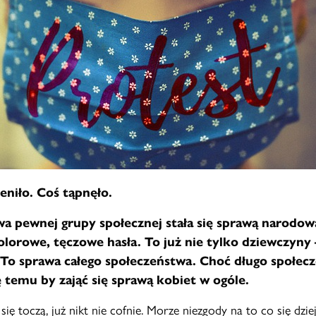
eniło. Coś tąpnęło.
wa pewnej grupy społecznej stała się sprawą narodową
olorowe, tęczowe hasła. To już nie tylko dziewczyny 
. To sprawa całego społeczeństwa. Choć długo społec
ę temu by zająć się sprawą kobiet w ogóle.
się toczą, już nikt nie cofnie. Morze niezgody na to co się dziej