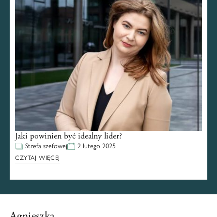
Jaki powinien być idealny lider?
Strefa szefowej
2 lutego 2025
CZYTAJ WIĘCEJ
Agnieszka