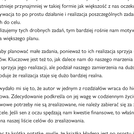
stnieje przynajmniej w takiej formie jak większość z nas oczeku
wacja to po prostu działanie i realizacja poszczególnych zada
 do celu.
alizujemy tych drobnych zadań, tym bardziej rośnie nam moty
a większego planu.
aby planować małe zadania, ponieważ to ich realizacja sprzyja
nów. Kluczowe jest też to, jak dalece nam do naszego marzenia
 sprzyja jego realizacji, ale podział naszego zamierzenia na du
duje że realizacja staje się dużo bardziej realna.
 wydało mi się to, że autor w jednym z rozdziałów wraca do hi
owa. Zdecydowanie podkreśla on jej wagę w codziennym życi
owe potrzeby nie są zrealizowane, nie należy zabierać się za
cele. Jeśli sen z oczu spędzają nam kwestie finansowe, to właś
a naszej liście celów do zrealizowania.
 tą krótka notatkę, myślę, że książka Hadena jest po prostu j