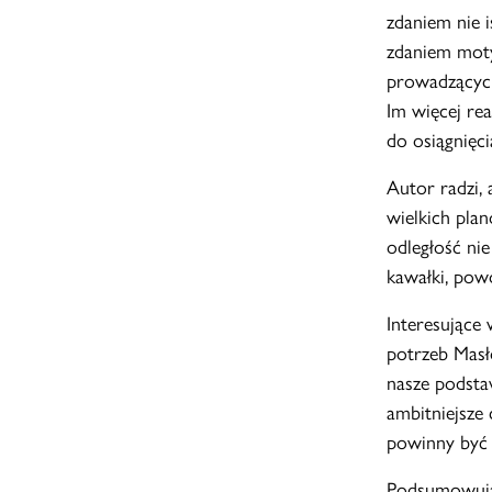
zdaniem nie i
zdaniem moty
prowadzących
Im więcej re
do osiągnięci
Autor radzi, 
wielkich pla
odległość nie
kawałki, powo
Interesujące
potrzeb Masł
nasze podstaw
ambitniejsze 
powinny być n
Podsumowując