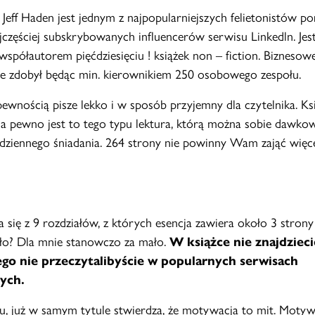
 Jeff Haden jest jednym z najpopularniejszych felietonistów po
jczęściej subskrybowanych influencerów serwisu Linkedln. Jes
współautorem pięćdziesięciu ! książek non – fiction. Biznesow
e zdobył będąc min. kierownikiem 250 osobowego zespołu.
pewnością pisze lekko i w sposób przyjemny dla czytelnika. Ks
 na pewno jest to tego typu lektura, którą można sobie dawko
ziennego śniadania. 264 strony nie powinny Wam zająć więce
a się z 9 rozdziałów, z których esencja zawiera około 3 strony
ło? Dla mnie stanowczo za mało.
W książce nie znajdzieci
go nie przeczytalibyście w popularnych serwisach
ych.
u, już w samym tytule stwierdza, że motywacja to mit. Motyw