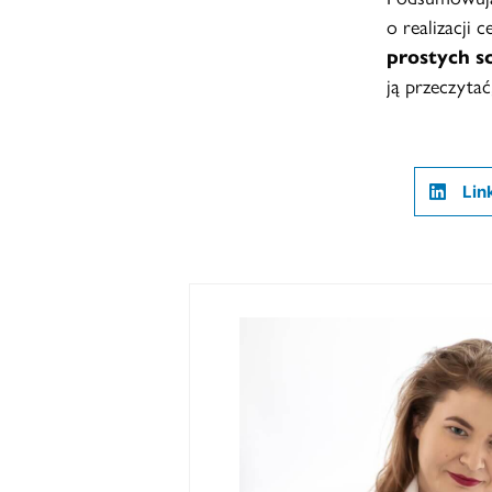
o realizacji c
prostych s
ją przeczyta
Lin