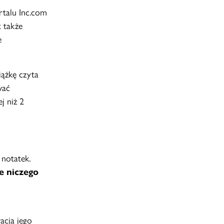
rtalu Inc.com
t także
e
iążkę czyta
wać
j niż 2
 notatek.
e niczego
acja jego