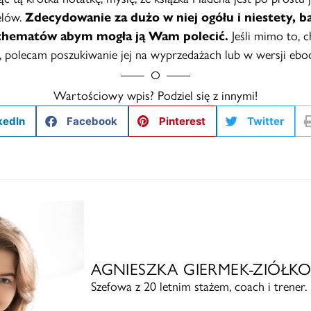
elów.
Zdecydowanie za dużo w niej ogółu i niestety, b
chematów abym mogła ją Wam polecić.
Jeśli mimo to, c
ć, polecam poszukiwanie jej na wyprzedażach lub w wersji ebo
Wartościowy wpis? Podziel się z innymi!
kedIn
Facebook
Pinterest
Twitter
AGNIESZKA GIERMEK-ZIÓŁK
Szefowa z 20 letnim stażem, coach i trener.