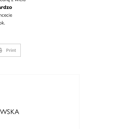
ardzo
hcecie
ok.
Print
OWSKA