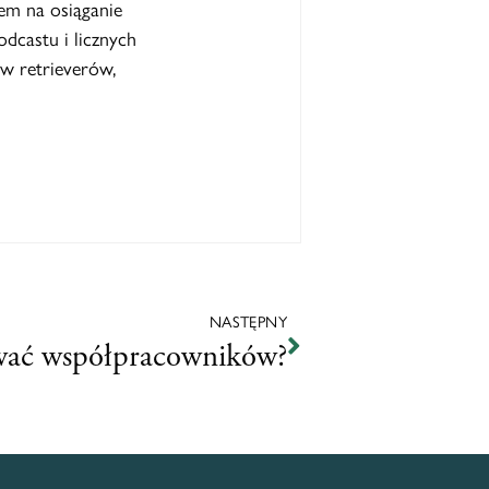
em na osiąganie
dcastu i licznych
w retrieverów,
NASTĘPNY
ać współpracowników?