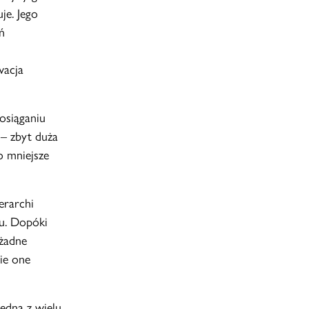
je. Jego
ń
wacja
 osiąganiu
 – zbyt duża
żo mniejsze
erarchi
u. Dopóki
 żadne
nie one
edną z wielu