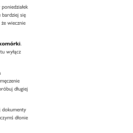
y poniedziałek
 bardziej się
 że wiecznie
 komórki
.
stu wyłącz
a
Zmęczenie
próbuj długiej
uj dokumenty
 czymś dłonie