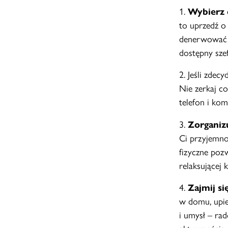
1.
Wybierz 
to uprzedź o 
denerwować ż
dostępny sze
2. Jeśli zdec
Nie zerkaj co
telefon i kom
3.
Zorganiz
Ci przyjemnoś
fizyczne pozw
relaksującej k
4.
Zajmij si
w domu, upie
i umysł – ra