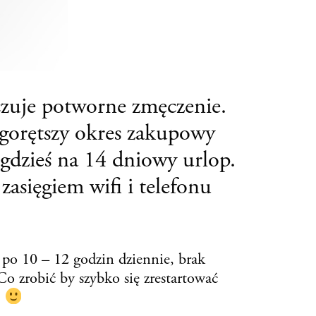
czuje potworne zmęczenie
.
jgorętszy okres zakupowy
gdzieś na 14 dniowy urlop.
asięgiem wifi i telefonu
 po 10 – 12 godzin dziennie, brak
 Co zrobić by szybko się zrestartować
?