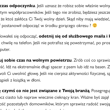
czas odpoczynku
. Jeśli uznasz że robisz sobie właśnie woln
tym współpracowników. Jeśli tego nie zrobisz, będziesz jeszcze
e ktoś zakłóca Ci Twój wolny dzień. Skąd niby mają wiedzieć,
f postanowił odpocząć w środku gorącego okresu ?
ydowałeś się odpocząć,
odetnij się od służbowego maila i
 chwilę na telefon. Jeśli nie potrafisz się powstrzymać, po pro
puter.
uj sobie czas na wolnym powietrzu
. Zrób coś co sprawi
ć. Idź na ekstremalnie długi spacer z psem lub idź na basen. 
oli Ci uwolnić głowę. Jeśli nie cierpisz aktywności fizycznej, s
ąpieli z książką w dłoni.
ę czymś co nie jest związane z Twoją branżą
. Posegreg
cz ciasto lub napraw wiecznie cieknący kran. Ważne byś zajął
dość pozostałych domowników, którym sprawisz radość swoją