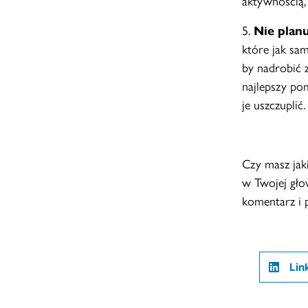
aktywnością,
5.
Nie plan
które jak sa
by nadrobić 
najlepszy po
je uszczuplić.
Czy masz jaki
w Twojej gło
komentarz i p
Lin