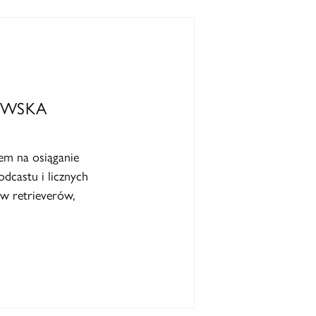
OWSKA
em na osiąganie
dcastu i licznych
w retrieverów,