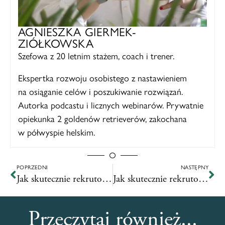
AGNIESZKA GIERMEK-
ZIÓŁKOWSKA
Szefowa z 20 letnim stażem, coach i trener.
Ekspertka rozwoju osobistego z nastawieniem
na osiąganie celów i poszukiwanie rozwiązań.
Autorka podcastu i licznych webinarów. Prywatnie
opiekunka 2 goldenów retrieverów, zakochana
w półwyspie helskim.
POPRZEDNI
NASTĘPNY
Jak skutecznie rekrutować współpracowników?
Jak skutecznie rekrutować współpracowników? 10 sprawdzonych rad od Pani Manager!
Przeczytaj również...