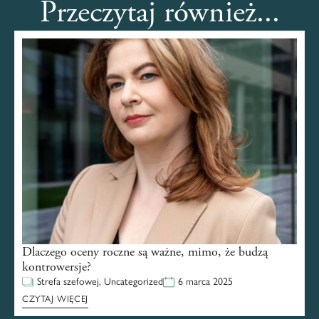
Przeczytaj również...
Dlaczego oceny roczne są ważne, mimo, że budzą
kontrowersje?
Strefa szefowej
,
Uncategorized
6 marca 2025
CZYTAJ WIĘCEJ