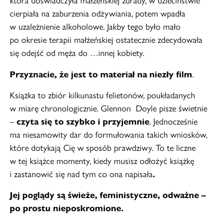
która doświadczyła małżeńskiej zdrady, w dzieciństwie
cierpiała na zaburzenia odżywiania, potem wpadła
w uzależnienie alkoholowe. Jakby tego było mało
po okresie terapii małżeńskiej ostatecznie zdecydowała
się odejść od męża do …innej kobiety.
Przyznacie, że jest to materiał na niezły film
.
Książka to zbiór kilkunastu felietonów, poukładanych
w miarę chronologicznie. Glennon Doyle pisze świetnie
–
czyta się to szybko i przyjemnie
. Jednocześnie
ma niesamowity dar do formułowania takich wniosków,
które dotykają Cię w sposób prawdziwy. To te liczne
w tej książce momenty, kiedy musisz odłożyć książkę
i zastanowić się nad tym co ona napisała
.
Jej poglądy są świeże, feministyczne, odważne –
po prostu nieposkromione.