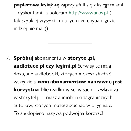
papierową książkę
zaprzyjaźnił się z księgarniami
– dyskontami. Ja polecam
http://www.aros.pl
(
tak szybkiej wysyłki i dobrych cen chyba nigdzie
indziej nie ma ;))
Spróbuj
abonamentu w
storytel.pl,
audiotece.pl czy legimi.p
l Serwisy te mają
dostępne audiobooki, których możesz słuchać
wszędzie a
cena abonamentów naprawdę jest
korzystna
. Nie rzadko w serwisach – zwłaszcza
w storytel.pl – masz audiobooki zagranicznych
autorów, których możesz słuchać w oryginale.
To się dopiero nazywa podwójna korzyść!