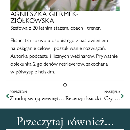
AGNIESZKA GIERMEK-
ZIÓŁKOWSKA
Szefowa z 20 letnim stażem, coach i trener.
Ekspertka rozwoju osobistego z nastawieniem
na osiąganie celów i poszukiwanie rozwiązań.
Autorka podcastu i licznych webinarów. Prywatnie
opiekunka 2 goldenów retrieverów, zakochana
w półwyspie helskim.
POPRZEDNI
NASTĘPNY
Zbuduj swoją wewnętrzną siłę – recenzja szkolenia.
Recenzja książki -Czy jesteś tym który puka?
Przeczytaj również...