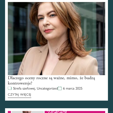
Dlaczego oceny roczne są ważne, mimo, że budzą
kontrowersje?
Strefa szefowej
,
Uncategorized
6 marca 2025
CZYTAJ WIĘCEJ