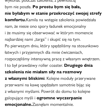
wykonać podczas szkolenia, z pewnością
bym nie poszła.
Po prostu bym się bała,
nie byłabym w stanie przekroczyć swojej strefy
komfortu.
Kamila na wstępie szkolenia powiedziała
nam, że niesie ono spory ładunek emocjonalny
i że musimy się obserwować w którym momencie
najbardziej nami ,,targa’’ i skupić się na tym.
Po pierwszym dniu, który spędziliśmy na stosunkowo
łatwych i przyjemnych dla mnie ćwiczeniach,
rozpoczęliśmy intensywną pracę z własnym wnętrzem.
I to był prawdziwy roller coaster.
Drugiego dnia
szkolenia nie miałam siły na rozmowy
z własnymi bliskimi
. Kolejne moduły przerywane
przerwami na kawę spędzałam samotnie bijąc się
z własnymi myślami. Powrót do domu to kolejne
galopujące myśli i
ogromne wyczerpanie
emocjonalne.
Zasnęłam momentalnie.